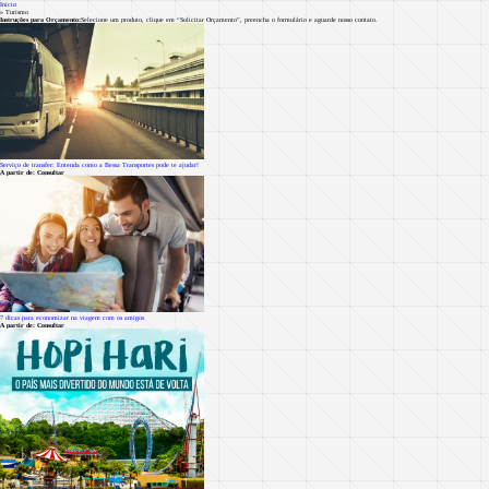
Início
»
Turismo
Instruções para Orçamento:
Selecione um produto, clique em “Solicitar Orçamento”, preencha o formulário e aguarde nosso contato.
Serviço de transfer: Entenda como a Bessa Transportes pode te ajudar!
A partir de: Consultar
7 dicas para economizar na viagem com os amigos
A partir de: Consultar