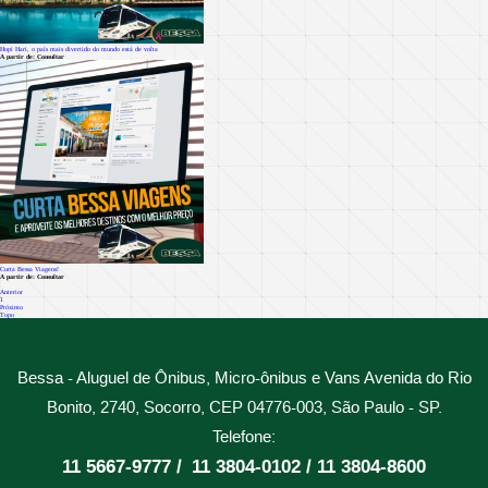
Hopi Hari, o país mais divertido do mundo está de volta
A partir de: Consultar
Curta Bessa Viagens!
A partir de: Consultar
Anterior
1
Próximo
Topo
Bessa - Aluguel de Ônibus, Micro-ônibus e Vans
Avenida do Rio
Bonito, 2740, Socorro, CEP 04776-003, São Paulo - SP.
Telefone:
11 5667-9777 /
11 3804-0102 /
11 3804-8600