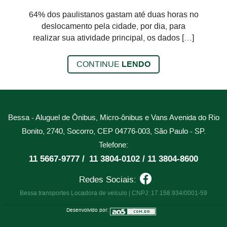
64% dos paulistanos gastam até duas horas no
deslocamento pela cidade, por dia, para
realizar sua atividade principal, os dados […]
CONTINUE
LENDO
Bessa - Aluguel de Ônibus, Micro-ônibus e Vans
Avenida do Rio
Bonito, 2740, Socorro, CEP 04776-003, São Paulo - SP.
Telefone:
11 5667-9777 /
11 3804-0102 /
11 3804-8600
Redes Sociais:
Bessa transportes Locadora de veículo | CNPJ: 17.158.934/0001-59
Desenvolvido por: