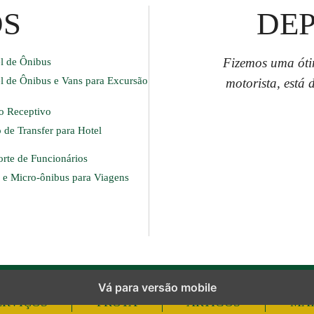
OS
DE
Fizemos uma óti
l de Ônibus
l de Ônibus e Vans para Excursão
motorista, está
o Receptivo
 de Transfer para Hotel
orte de Funcionários
 e Micro-ônibus para Viagens
Vá para versão mobile
ERVIÇOS
FROTA
ARTIGOS
MAP