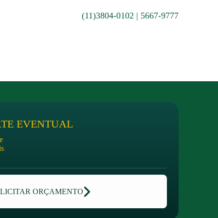
(11)
3804-0102 | 5667-9777
TE EVENTUAL
e
is
LICITAR ORÇAMENTO