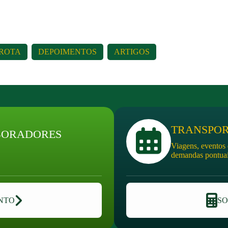
ROTA
DEPOIMENTOS
ARTIGOS
TRANSPOR
BORADORES
Viagens, eventos 
demandas pontua
NTO
SO