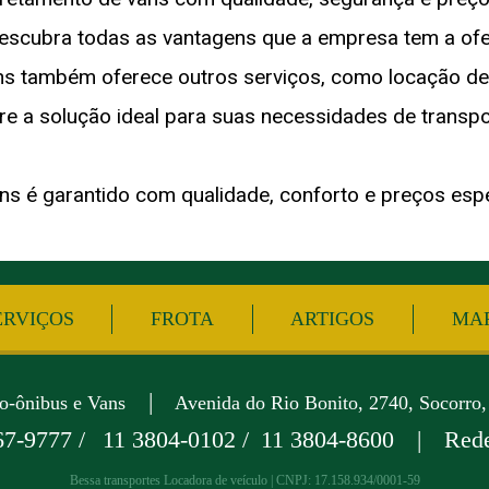
escubra todas as vantagens que a empresa tem a ofe
ns também oferece outros serviços, como locação de 
re a solução ideal para suas necessidades de transpo
s é garantido com qualidade, conforto e preços espe
ERVIÇOS
FROTA
ARTIGOS
MAP
|
ro-ônibus e Vans
Avenida do Rio Bonito, 2740, Socorro,
67-9777 /
11 3804-0102 /
11 3804-8600
|
Rede
Bessa transportes Locadora de veículo | CNPJ: 17.158.934/0001-59