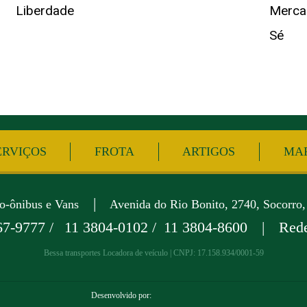
Liberdade
Merca
Sé
ERVIÇOS
FROTA
ARTIGOS
MAP
|
ro-ônibus e Vans
Avenida do Rio Bonito, 2740, Socorro,
67-9777 /
11 3804-0102 /
11 3804-8600
|
Rede
Bessa transportes Locadora de veículo | CNPJ: 17.158.934/0001-59
Desenvolvido por: