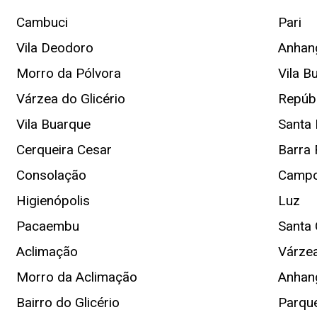
Cambuci
Pari
Vila Deodoro
Anhan
Morro da Pólvora
Vila B
Várzea do Glicério
Repúbl
Vila Buarque
Santa 
Cerqueira Cesar
Barra
Consolação
Campo
Higienópolis
Luz
Pacaembu
Santa 
Aclimação
Várze
Morro da Aclimação
Anhan
Bairro do Glicério
Parqu