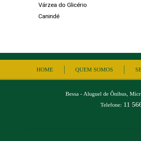
Várzea do Glicério
Canindé
HOME
QUEM SOMOS
S
Bessa - Aluguel de Ônibus, Mic
11 56
Telefone: