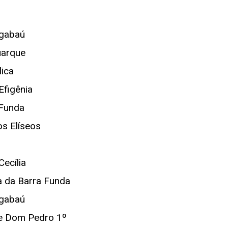
gabaú
uarque
ica
Efigênia
 Funda
s Elíseos
Cecília
a da Barra Funda
gabaú
e Dom Pedro 1º