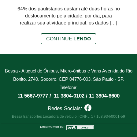
64% dos paulistanos gastam até duas horas no
deslocamento pela cidade, por dia, para
realizar sua atividade principal, os dados […]
CONTINUE
LENDO
Bessa - Aluguel de Ônibus, Micro-ônibus e Vans
Avenida do Rio
Bonito, 2740, Socorro, CEP 04776-003, São Paulo - SP.
Telefone:
11 5667-9777 /
11 3804-0102 /
11 3804-8600
Redes Sociais:
Bessa transportes Locadora de veículo | CNPJ: 17.158.934/0001-59
Desenvolvido por: