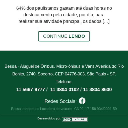
64% dos paulistanos gastam até duas horas no
deslocamento pela cidade, por dia, para
realizar sua atividade principal, os dados […]
CONTINUE
LENDO
Bessa - Aluguel de Ônibus, Micro-ônibus e Vans
Avenida do Rio
Bonito, 2740, Socorro, CEP 04776-003, São Paulo - SP.
Telefone:
11 5667-9777 /
11 3804-0102 /
11 3804-8600
Redes Sociais:
Bessa transportes Locadora de veículo | CNPJ: 17.158.934/0001-59
Desenvolvido por: