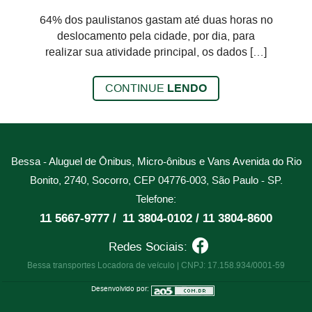
64% dos paulistanos gastam até duas horas no
deslocamento pela cidade, por dia, para
realizar sua atividade principal, os dados […]
CONTINUE
LENDO
Bessa - Aluguel de Ônibus, Micro-ônibus e Vans
Avenida do Rio
Bonito, 2740, Socorro, CEP 04776-003, São Paulo - SP.
Telefone:
11 5667-9777 /
11 3804-0102 /
11 3804-8600
Redes Sociais:
Bessa transportes Locadora de veículo | CNPJ: 17.158.934/0001-59
Desenvolvido por: