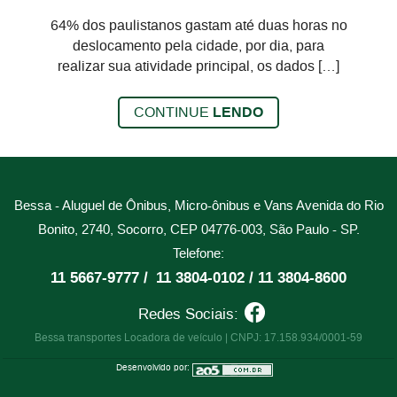
64% dos paulistanos gastam até duas horas no
deslocamento pela cidade, por dia, para
realizar sua atividade principal, os dados […]
CONTINUE
LENDO
Bessa - Aluguel de Ônibus, Micro-ônibus e Vans
Avenida do Rio
Bonito, 2740, Socorro, CEP 04776-003, São Paulo - SP.
Telefone:
11 5667-9777 /
11 3804-0102 /
11 3804-8600
Redes Sociais:
Bessa transportes Locadora de veículo | CNPJ: 17.158.934/0001-59
Desenvolvido por: